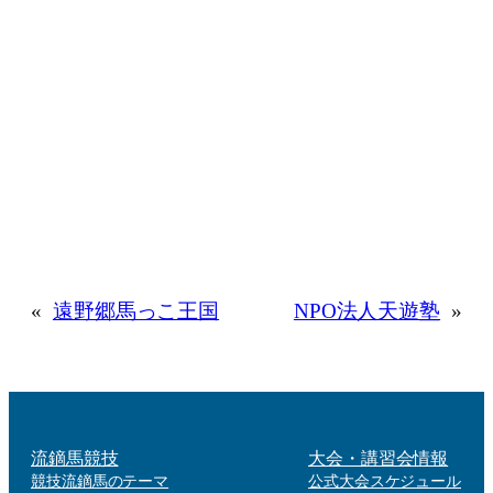
«
遠野郷馬っこ王国
NPO法人天遊塾
»
流鏑馬競技
大会・講習会情報
競技流鏑馬のテーマ
公式大会スケジュール