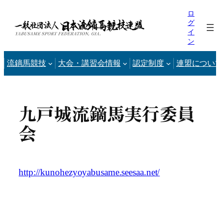
内
ロ
容
グ
イ
を
ン
ス
キ
流鏑馬競技
大会・講習会情報
認定制度
連盟につい
ッ
プ
九戸城流鏑馬実行委員
会
http://kunohezyoyabusame.seesaa.net/