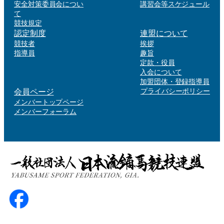
安全対策委員会につい
講習会等スケジュール
て
競技規定
認定制度
連盟について
競技者
挨拶
指導員
趣旨
定款・役員
入会について
加盟団体・登録指導員
会員ページ
プライバシーポリシー
メンバートップページ
メンバーフォーラム