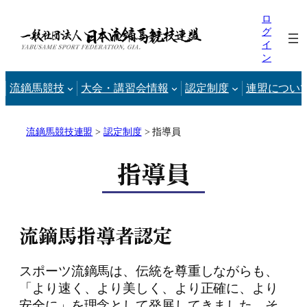
内
ロ
容
グ
イ
を
ン
ス
キ
流鏑馬競技
大会・講習会情報
認定制度
連盟につい
ッ
プ
流鏑馬競技連盟
>
認定制度
>
指導員
指導員
流鏑馬指導者認定
スポーツ流鏑馬は、伝統を尊重しながらも、
「より速く、より美しく、より正確に、より
安全に」を理念として発展してきました。そ