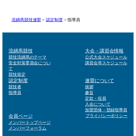
流鏑馬競技連盟
>
認定制度
>
指導員
流鏑馬競技
大会・講習会情報
競技流鏑馬のテーマ
公式大会スケジュール
安全対策委員会につい
講習会等スケジュール
て
競技規定
認定制度
連盟について
競技者
挨拶
指導員
趣旨
定款・役員
入会について
加盟団体・登録指導員
会員ページ
プライバシーポリシー
メンバートップページ
メンバーフォーラム