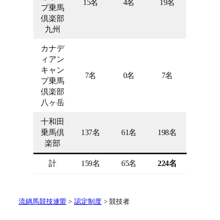
15名
4名
19名
プ乗馬
倶楽部
九州
カナデ
ィアン
キャン
7名
0名
7名
プ乗馬
倶楽部
八ヶ岳
十和田
乗馬倶
137名
61名
198名
楽部
計
159名
65名
224名
流鏑馬競技連盟
>
認定制度
>
競技者