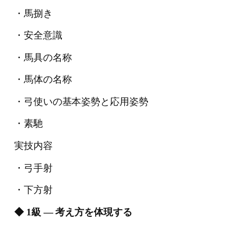
・馬捌き
・安全意識
・馬具の名称
・馬体の名称
・弓使いの基本姿勢と応用姿勢
・素馳
実技内容
・弓手射
・下方射
◆ 1級 ― 考え方を体現する