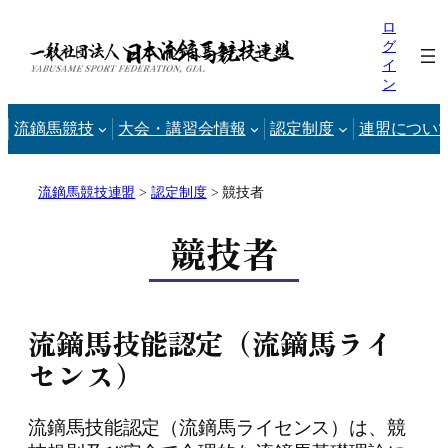
内
ロ
容
グ
イ
を
ン
ス
キ
流鏑馬競技
大会・講習会情報
認定制度
連盟につい
ッ
プ
流鏑馬競技連盟
>
認定制度
>
競技者
競技者
流鏑馬技能認定（流鏑馬ライ
センス）
流鏑馬技能認定（流鏑馬ライセンス）は、競