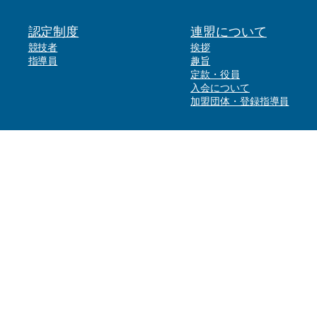
認定制度
連盟について
競技者
挨拶
指導員
趣旨
定款・役員
入会について
加盟団体・登録指導員
事務局
〒034-0001青森県十和田市大字三本木字佐井幅115-2
TEL: 0176-26-2945
Mail: info@towada-joba.com
copy rights 2026 一般社団法人 日本流鏑馬競技連盟