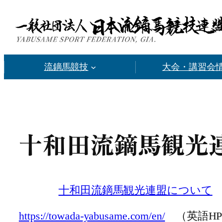
内
容
を
ス
流鏑馬競技
大会・講習会
キ
ッ
プ
十和田流鏑馬観光
十和田流鏑馬観光連盟について
https://towada-yabusame.com/en/
（英語HP