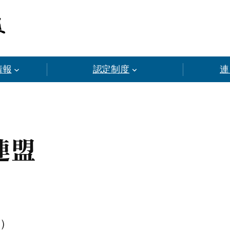
情報
認定制度
連
連盟
）