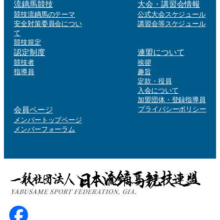
流鏑馬競技
大会・講習会情報
競技流鏑馬のテーマ
公式大会スケジュール
安全対策委員会につい
講習会等スケジュール
て
競技規定
認定制度
連盟について
競技者
挨拶
指導員
趣旨
定款・役員
入会について
加盟団体・登録指導員
会員ページ
プライバシーポリシー
メンバートップページ
メンバーフォーラム