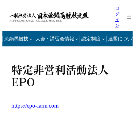
内
ロ
容
グ
イ
を
ン
ス
キ
流鏑馬競技
大会・講習会情報
認定制度
連盟につい
ッ
プ
特定非営利活動法人
EPO
https://epo-farm.com