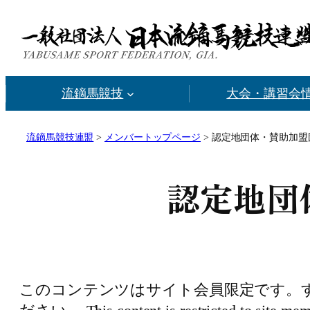
内
容
を
ス
流鏑馬競技
大会・講習会
キ
ッ
プ
流鏑馬競技連盟
>
メンバートップページ
>
認定地団体・賛助加盟
認定地団
このコンテンツはサイト会員限定です。