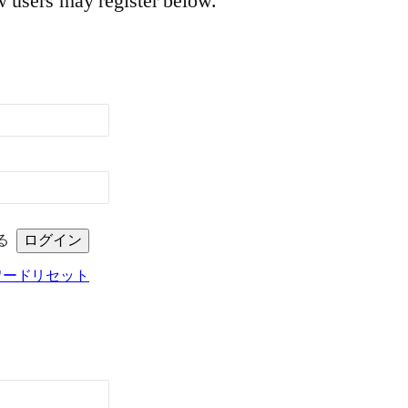
w users may register below.
る
ワードリセット